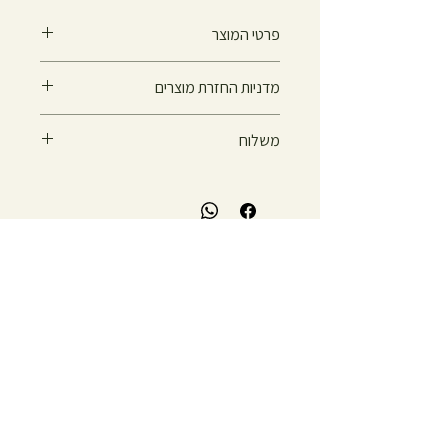
פרטי המוצר
בקבוק בודד 250 מ"ל
מדניות החזרת מוצרים
יש לשמור במקום מוצל וקריר
החזרת מוצר תתאפשר (בהתאם לחוק) עד 14
משלוח
ימים מיום הקנייה בצירוף חשבונית קנייה
מקורית בלבד, כאשר המוצר סגור באריזתו
משלוח באמצעות דאר ישראל
המקורית ולא נעשה בו כל שימוש.
בלה אשור – רפואה משלימה
אהוד מנור 1, כפר יונה, ישראל
טלפון:
09-7402358
· נייד:
050-7201752
דוא"ל:
ashurbella@walla.co.il
טיפולים בקליניקה בתיאום מראש בלבד · משלוחי שמנים
לכל הארץ
ניווט